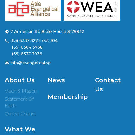
7 Armenian St. Bible House S179932
(65) 6337 3222 ext. 104
(65) 6304 3768
(65) 6337 3036
info@evangelical.sg
About Us
News
Contact
Us
Vision & Mission
Membership
Statement Of
Faith
Central Council
What We