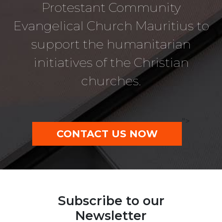
Protestant Community
Evangelical Church Mauritius to
support the humanitarian
initiatives of the Christian
churches.
">
CONTACT US NOW
Subscribe to our
Newsletter